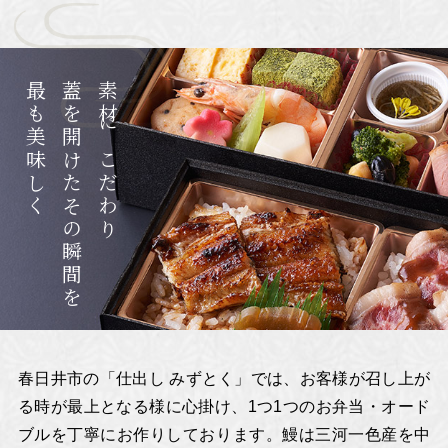
最も美味しく
蓋を開けたその瞬間を
素材にこだわり
春日井市の「仕出し みずとく」では、お客様が召し上が
る時が最上となる様に心掛け、
1つ1つのお弁当・オード
ブルを丁寧にお作りしております。
鰻は三河一色産を中