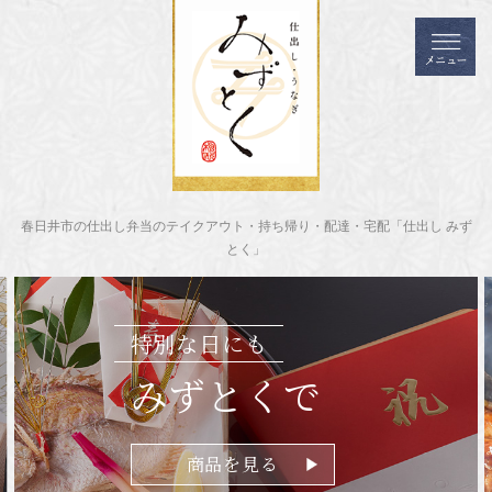
春日井市の仕出し弁当のテイクアウト・持ち帰り・配達・宅配「仕出し みず
とく」
特別な日にも
みずとくで
商品を見る