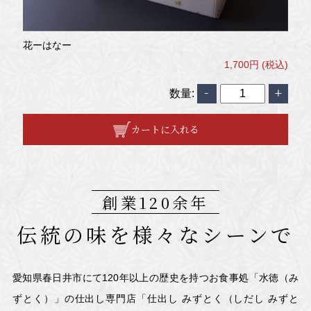
花ーはなー
1,700円 (税込)
数量:
カートに入れる
創業120余年
伝統の味を様々なシーンで
愛知県春日井市にて120年以上の歴史を持つお食事処「水徳（み
ずとく）」の
仕出し専門店「仕出し みずとく（しだし みずと