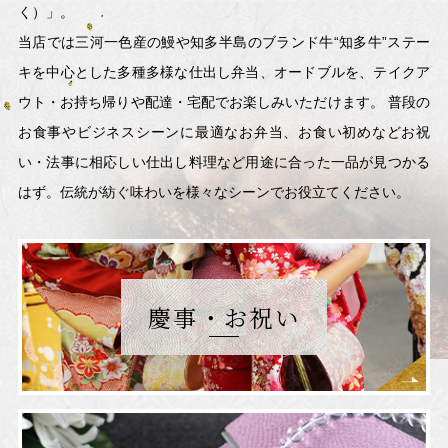
く）」。
当店では三河一色産の鰻や知多半島のブランド牛“知多牛”ステー
キを
中心とした多種多様な仕出し弁当、オードブルを、
テイクア
ウト・お持ち帰りや配達・宅配でお楽しみいただけます。
普段の
お食事やビジネスシーンに最適なお弁当、お食い初めなどお祝
い・法事に
相応しい仕出し料理など用途に合った一品が見つかる
はず。
伝統が紡ぐ味わいを様々なシーンでお役立てください。
慶事・お祝い