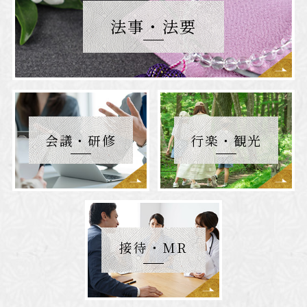
法事・法要
会議・研修
行楽・観光
接待・MR