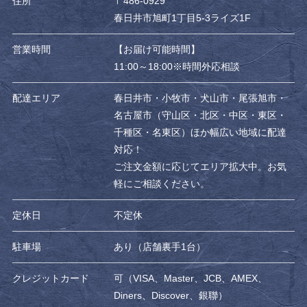
住所
〒486-0929
春日井市旭町1丁目5-3ライズ1F
営業時間
【お届け可能時間】
11:00～18:00※時間外応相談
配達エリア
春日井市・小牧市・犬山市・尾張旭市・
名古屋市（守山区・北区・中区・東区・
千種区・名東区）ほか幅広い地域に配達
対応！
ご注文金額に応じてエリア拡大中。お気
軽にご相談ください。
定休日
不定休
駐車場
あり（店舗裏手1台）
クレジットカード
可（VISA、Master、JCB、AMEX、
Diners、Discover、銀聯）