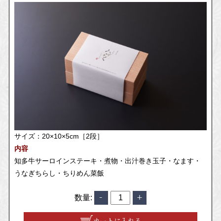
サイズ：20×10×5cm［2段］
内容
知多牛サーロインステーキ・煮物・出汁巻き玉子・なます・
うなぎちらし・ちりめん菜飯
数量:
カートに入れる