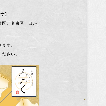
注文】
種区、名東区 ほか
ります。
ください。