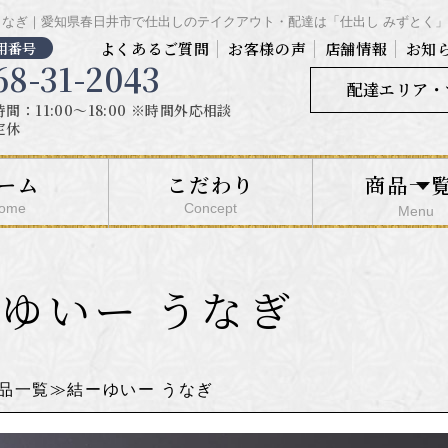
うなぎ｜愛知県春日井市で仕出しのテイクアウト・配達は「仕出し みずとく」
用番号
よくあるご質問
お客様の声
店舗情報
お知
68-31-2043
配達エリア・
間：11:00～18:00 ※時間外応相談
定休
ーム
こだわり
商品一
ome
Concept
Menu
ゆいー うなぎ
品一覧
結ーゆいー うなぎ