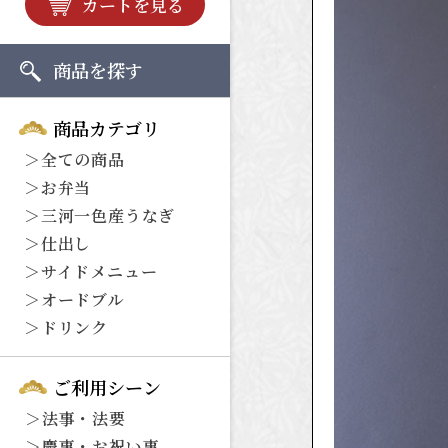
カートを見る
商品を探す
商品カテゴリ
＞
全ての商品
＞
お弁当
＞
三河一色産うなぎ
＞
仕出し
＞
サイドメニュー
＞
オードブル
＞
ドリンク
ご利用シーン
＞
法事・法要
＞
慶事・お祝い事