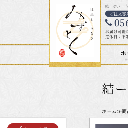
結ーゆいー 
ご注文専
05
お届け可能時
定休日：不
ホ
H
結ー
ホーム
商