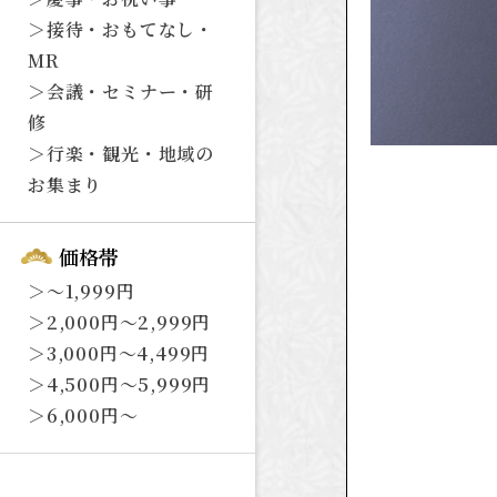
＞
接待・おもてなし・
MR
＞
会議・セミナー・研
修
＞
行楽・観光・地域の
お集まり
価格帯
＞
～1,999円
＞
2,000円～2,999円
＞
3,000円～4,499円
＞
4,500円～5,999円
＞
6,000円～