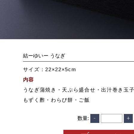
結ーゆいー うなぎ
サイズ：22×22×5cm
内容
うなぎ蒲焼き・天ぷら盛合せ・出汁巻き玉
もずく酢・わらび餅・ご飯
数量: